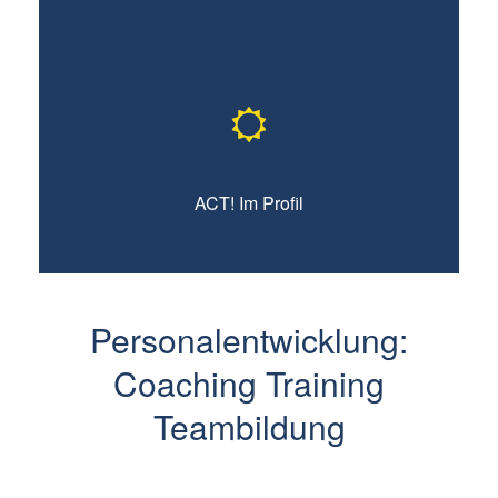
ACT! Im Profil
Hier erfahren Sie mehr
Personalentwicklung:
Coaching Training
Teambildung