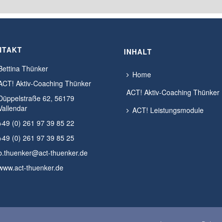
NTAKT
INHALT
Bettina Thünker
Home
ACT! Aktiv-Coaching Thünker
ACT! Aktiv-Coaching Thünker
Düppelstraße 62, 56179
Vallendar
ACT! Leistungsmodule
+49 (0) 261 97 39 85 22
+49 (0) 261 97 39 85 25
b.thuenker@act-thuenker.de
www.act-thuenker.de